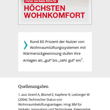
­›
Rund 80 Prozent der Nutzer von
Wohnraum­lüftungs­systemen mit
Wärme­rück­gewinnung stufen ihre
1
Anlagen als „gut“ bis „sehr gut“ ein
.
Quellenangaben
1. aus: Greml A, Blümel E, Kapferer R, Leitzinger W
(2004): Technischer Status von
Wohnraumbelüftungsanlagen. Hrsg: BM für
Verkehr, Innovation und Technologie, Eigenverlag.